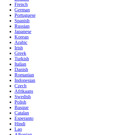
French
German
Portuguese
Spanish
Russian
Japanese
Korean
Arabic
Irish
Greek
Turkish
Italian
Danish
Romanian
Indonesian
Czech
Afrikaans
Swedish
Polish
Basque
Catalan
Esperanto
Hindi
Lao
Albanian