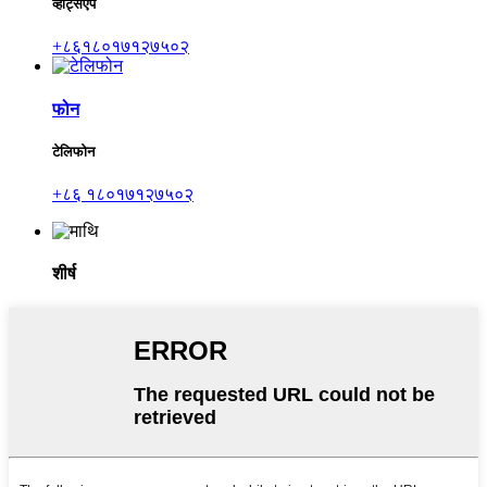
व्हाट्सएप
+८६१८०१७१२७५०२
फोन
टेलिफोन
+८६ १८०१७१२७५०२
शीर्ष