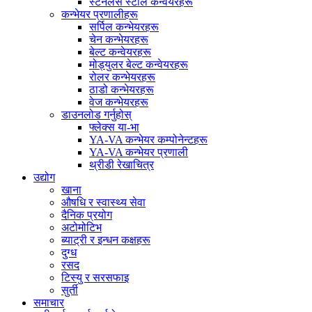
स्टेनलेस स्टील कन्वेयरहरू
कन्भेयर प्रणालीहरू
सर्पिल कन्भेयरहरू
चेन कन्भेयरहरू
बेल्ट कन्वेयरहरू
मोड्युलर बेल्ट कन्वेयरहरू
रोलर कन्भेयरहरू
ठाडो कन्भेयरहरू
वेज कन्भेयरहरू
डाउनलोड गर्नुहोस्
फ्लेक्स या-भा
YA-VA कन्भेयर कम्पोनेन्टहरू
YA-VA कन्भेयर प्रणाली
थ्रीडी रेखाचित्र
उद्योग
खाना
औषधि र स्वास्थ्य सेवा
दैनिक प्रयोग
अटोमोटिभ
ब्याट्री र इन्धन कक्षहरू
दुग्ध
रसद
टिस्यु र सरसफाइ
सुर्ती
समाचार