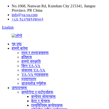
No.1068, Nanwan Rd, Kunshan City 215341, Jiangsu
Province, PR China
info@ya-va.com
+८६ १८०१७१२७५०२
English
गृह पृष्ठ
हाम्रो बारेमा
तथ्य र तथ्याङ्कहरू
इतिहास
हाम्रो संस्कृति
किन YA-VA
संसारमा YA-VA
YA-VA ग्राहकहरू
प्रमाणपत्र
डाउनलोड गर्नुहोस्
उत्पादनहरू
कम्पोनेन्ट र पार्टपुर्जाहरू
कन्वेयर सामानहरू
बेल्ट र चेनहरू
एल्युमिनियम कन्वेयरहरू