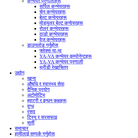
कन्भेयर प्रणालीहरू
सर्पिल कन्भेयरहरू
चेन कन्भेयरहरू
बेल्ट कन्वेयरहरू
मोड्युलर बेल्ट कन्वेयरहरू
रोलर कन्भेयरहरू
ठाडो कन्भेयरहरू
वेज कन्भेयरहरू
डाउनलोड गर्नुहोस्
फ्लेक्स या-भा
YA-VA कन्भेयर कम्पोनेन्टहरू
YA-VA कन्भेयर प्रणाली
थ्रीडी रेखाचित्र
उद्योग
खाना
औषधि र स्वास्थ्य सेवा
दैनिक प्रयोग
अटोमोटिभ
ब्याट्री र इन्धन कक्षहरू
दुग्ध
रसद
टिस्यु र सरसफाइ
सुर्ती
समाचार
हामीलाई सम्पर्क गर्नुहोस