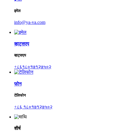
इमेल
info@ya-va.com
व्हाट्सएप
व्हाट्सएप
+८६१८०१७१२७५०२
फोन
टेलिफोन
+८६ १८०१७१२७५०२
शीर्ष