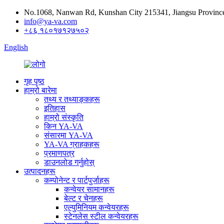
No.1068, Nanwan Rd, Kunshan City 215341, Jiangsu Provinc
info@ya-va.com
+८६ १८०१७१२७५०२
English
गृह पृष्ठ
हाम्रो बारेमा
तथ्य र तथ्याङ्कहरू
इतिहास
हाम्रो संस्कृति
किन YA-VA
संसारमा YA-VA
YA-VA ग्राहकहरू
प्रमाणपत्र
डाउनलोड गर्नुहोस्
उत्पादनहरू
कम्पोनेन्ट र पार्टपुर्जाहरू
कन्वेयर सामानहरू
बेल्ट र चेनहरू
एल्युमिनियम कन्वेयरहरू
स्टेनलेस स्टील कन्वेयरहरू