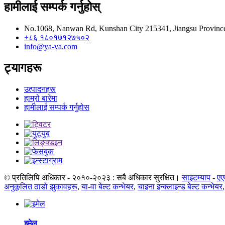
हामीलाई सम्पर्क गर्नुहोस्
No.1068, Nanwan Rd, Kunshan City 215341, Jiangsu Provinc
+८६ १८०१७१२७५०२
info@ya-va.com
ट्यागहरू
उत्पादनहरू
हाम्रो बारेमा
हामीलाई सम्पर्क गर्नुहोस
© प्रतिलिपि अधिकार - २०१०-२०२३ : सबै अधिकार सुरक्षित।
साइटम्याप
-
एए
अनुकूलित ठाडो झुकावहरू
,
या-वा बेल्ट कन्भेयर
,
चाइना इन्क्लाइन्ड बेल्ट कन्भेयर
इमेल