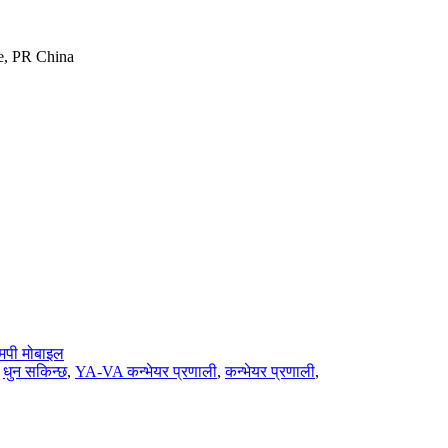
e, PR China
मपी मोबाइल
,
धुन सकिन्छ
,
YA-VA कन्भेयर प्रणाली
,
कन्भेयर प्रणाली
,